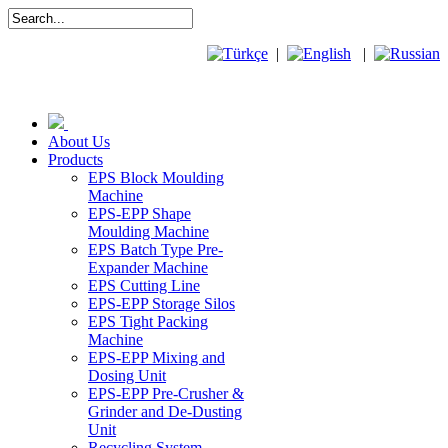
|
|
About Us
Products
EPS Block Moulding
Machine
EPS-EPP Shape
Moulding Machine
EPS Batch Type Pre-
Expander Machine
EPS Cutting Line
EPS-EPP Storage Silos
EPS Tight Packing
Machine
EPS-EPP Mixing and
Dosing Unit
EPS-EPP Pre-Crusher &
Grinder and De-Dusting
Unit
Recycling System