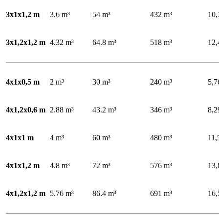
3x1x1,2 m
3.6 m³
54 m³
432 m³
10,
3x1,2x1,2 m
4.32 m³
64.8 m³
518 m³
12,
4x1x0,5 m
2 m³
30 m³
240 m³
5,7
4x1,2x0,6 m
2.88 m³
43.2 m³
346 m³
8,2
4x1x1 m
4 m³
60 m³
480 m³
11,
4x1x1,2 m
4.8 m³
72 m³
576 m³
13,
4x1,2x1,2 m
5.76 m³
86.4 m³
691 m³
16,