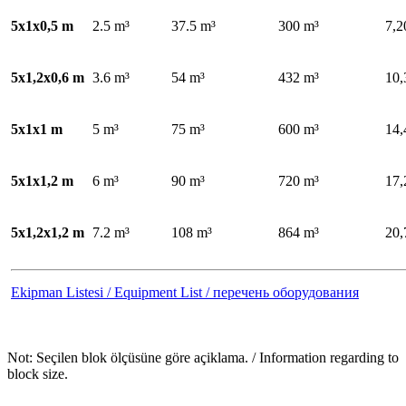
5x1x0,5 m
2.5 m³
37.5 m³
300 m³
7,2
5x1,2x0,6 m
3.6 m³
54 m³
432 m³
10,
5x1x1 m
5 m³
75 m³
600 m³
14,
5x1x1,2 m
6 m³
90 m³
720 m³
17,
5x1,2x1,2 m
7.2 m³
108 m³
864 m³
20,
Ekipman Listesi / Equipment List / перечень оборудования
Not: Seçilen blok ölçüsüne göre açiklama. / Information regarding to
block size.