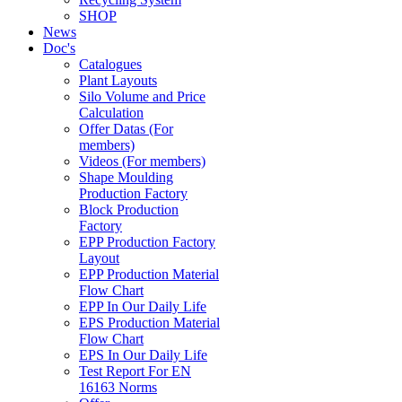
SHOP
News
Doc's
Catalogues
Plant Layouts
Silo Volume and Price
Calculation
Offer Datas (For
members)
Videos (For members)
Shape Moulding
Production Factory
Block Production
Factory
EPP Production Factory
Layout
EPP Production Material
Flow Chart
EPP In Our Daily Life
EPS Production Material
Flow Chart
EPS In Our Daily Life
Test Report For EN
16163 Norms