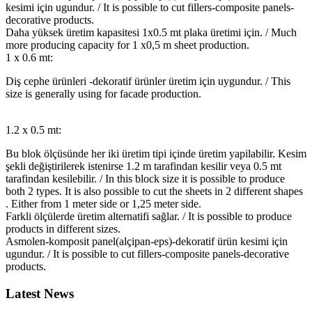
kesimi için ugundur. / It is possible to cut fillers-composite panels-
decorative products.
Daha yüksek üretim kapasitesi 1x0.5 mt plaka üretimi için. / Much
more producing capacity for 1 x0,5 m sheet production.
1 x 0.6 mt:
Diş cephe ürünleri -dekoratif ürünler üretim için uygundur. / This
size is generally using for facade production.
1.2 x 0.5 mt:
Bu blok ölçüsünde her iki üretim tipi içinde üretim yapilabilir. Kesim
şekli değiştirilerek istenirse 1.2 m tarafindan kesilir veya 0.5 mt
tarafindan kesilebilir. / In this block size it is possible to produce
both 2 types. It is also possible to cut the sheets in 2 different shapes
. Either from 1 meter side or 1,25 meter side.
Farkli ölçülerde üretim alternatifi sağlar. / It is possible to produce
products in different sizes.
Asmolen-komposit panel(alçipan-eps)-dekoratif ürün kesimi için
ugundur. / It is possible to cut fillers-composite panels-decorative
products.
Latest News