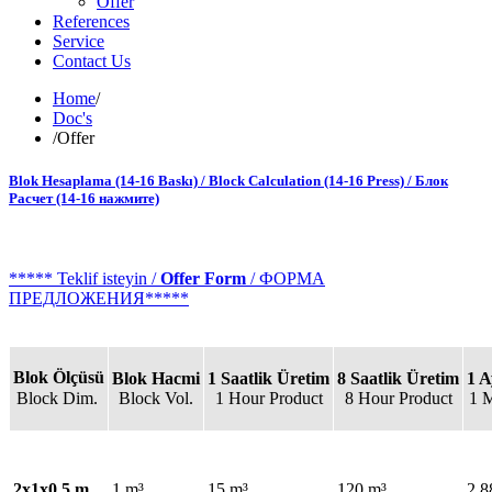
Offer
References
Service
Contact Us
Home
/
Doc's
/
Offer
Blok Hesaplama (14-16 Baskı) / Block Calculation (14-16 Press) / Блок
Расчет (14-16 нажмите)
***** Teklif isteyin /
Offer Form
/ ФОРМА
ПРЕДЛОЖЕНИЯ*****
Blok Ölçüsü
Blok Hacmi
1 Saatlik Üretim
8 Saatlik Üretim
1 A
Block Dim.
Block Vol.
1 Hour Product
8 Hour Product
1 
2x1x0,5 m
1 m³
15 m³
120 m³
2,8