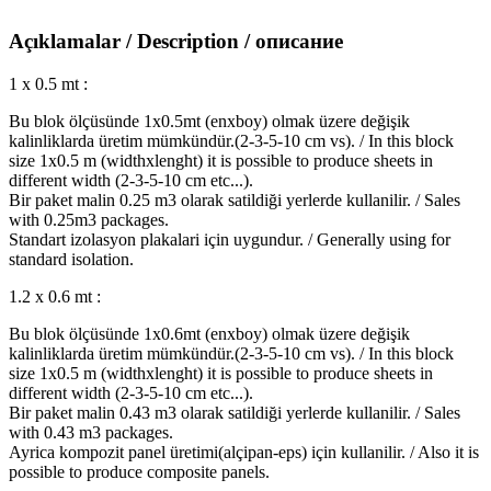
Açıklamalar / Description / описание
1 x 0.5 mt :
Bu blok ölçüsünde 1x0.5mt (enxboy) olmak üzere değişik
kalinliklarda üretim mümkündür.(2-3-5-10 cm vs). / In this block
size 1x0.5 m (widthxlenght) it is possible to produce sheets in
different width (2-3-5-10 cm etc...).
Bir paket malin 0.25 m3 olarak satildiği yerlerde kullanilir. / Sales
with 0.25m3 packages.
Standart izolasyon plakalari için uygundur. / Generally using for
standard isolation.
1.2 x 0.6 mt :
Bu blok ölçüsünde 1x0.6mt (enxboy) olmak üzere değişik
kalinliklarda üretim mümkündür.(2-3-5-10 cm vs). / In this block
size 1x0.5 m (widthxlenght) it is possible to produce sheets in
different width (2-3-5-10 cm etc...).
Bir paket malin 0.43 m3 olarak satildiği yerlerde kullanilir. / Sales
with 0.43 m3 packages.
Ayrica kompozit panel üretimi(alçipan-eps) için kullanilir. / Also it is
possible to produce composite panels.