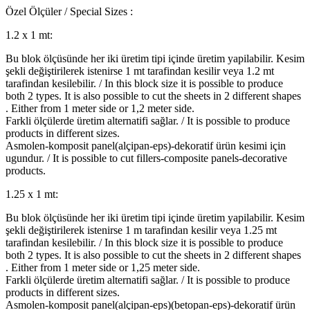
Özel Ölçüler / Special Sizes :
1.2 x 1 mt:
Bu blok ölçüsünde her iki üretim tipi içinde üretim yapilabilir. Kesim
şekli değiştirilerek istenirse 1 mt tarafindan kesilir veya 1.2 mt
tarafindan kesilebilir. / In this block size it is possible to produce
both 2 types. It is also possible to cut the sheets in 2 different shapes
. Either from 1 meter side or 1,2 meter side.
Farkli ölçülerde üretim alternatifi sağlar. / It is possible to produce
products in different sizes.
Asmolen-komposit panel(alçipan-eps)-dekoratif ürün kesimi için
ugundur. / It is possible to cut fillers-composite panels-decorative
products.
1.25 x 1 mt:
Bu blok ölçüsünde her iki üretim tipi içinde üretim yapilabilir. Kesim
şekli değiştirilerek istenirse 1 m tarafindan kesilir veya 1.25 mt
tarafindan kesilebilir. / In this block size it is possible to produce
both 2 types. It is also possible to cut the sheets in 2 different shapes
. Either from 1 meter side or 1,25 meter side.
Farkli ölçülerde üretim alternatifi sağlar. / It is possible to produce
products in different sizes.
Asmolen-komposit panel(alçipan-eps)(betopan-eps)-dekoratif ürün