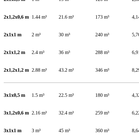
2x1,2x0,6 m
1.44 m³
21.6 m³
173 m³
4,1
2x1x1 m
2 m³
30 m³
240 m³
5,7
2x1x1,2 m
2.4 m³
36 m³
288 m³
6,9
2x1,2x1,2 m
2.88 m³
43.2 m³
346 m³
8,2
3x1x0,5 m
1.5 m³
22.5 m³
180 m³
4,3
3x1,2x0,6 m
2.16 m³
32.4 m³
259 m³
6,2
3x1x1 m
3 m³
45 m³
360 m³
8,6