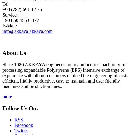
Tel:
+90 (282) 691 12 75
Service:
+90 850 455 0 377
E-Mail:
info@akkaya-akkaya.com
About Us
Since 1980 AKKAYA engineers and manufactures machinery for
processing expandable Polystyrene (EPS) Intensive exchange of
experience with all our customers enabled the engineering of cost-
efficient, highly productive, easy to maintain and user friendly
machines and production lines...
more
Follow Us On:
RSS
Facebook
Twitter